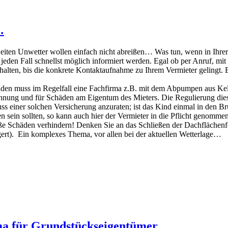
…
weiten Unwetter wollen einfach nicht abreißen… Was tun, wenn in Ihr
jeden Fall schnellst möglich informiert werden. Egal ob per Anruf, mit 
zu halten, bis die konkrete Kontaktaufnahme zu Ihrem Vermieter gelingt.
den muss im Regelfall eine Fachfirma z.B. mit dem Abpumpen aus Kel
Wohnung und für Schäden am Eigentum des Mieters. Die Regulierung dies
luss einer solchen Versicherung anzuraten; ist das Kind einmal in den B
sein sollten, so kann auch hier der Vermieter in die Pflicht genommen
ße Schäden verhindern! Denken Sie an das Schließen der Dachflächenfen
gert). Ein komplexes Thema, vor allen bei der aktuellen Wetterlage…
ma für Grundstückseigentümer