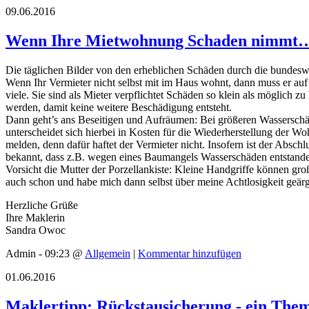
09.06.2016
Wenn Ihre Mietwohnung Schaden nimmt
Die täglichen Bilder von den erheblichen Schäden durch die bundes
Wenn Ihr Vermieter nicht selbst mit im Haus wohnt, dann muss er auf 
viele. Sie sind als Mieter verpflichtet Schäden so klein als möglich 
werden, damit keine weitere Beschädigung entsteht.
Dann geht’s ans Beseitigen und Aufräumen: Bei größeren Wasserschä
unterscheidet sich hierbei in Kosten für die Wiederherstellung der 
melden, denn dafür haftet der Vermieter nicht. Insofern ist der Absch
bekannt, dass z.B. wegen eines Baumangels Wasserschäden entstanden 
Vorsicht die Mutter der Porzellankiste: Kleine Handgriffe können gro
auch schon und habe mich dann selbst über meine Achtlosigkeit geär
Herzliche Grüße
Ihre Maklerin
Sandra Owoc
Admin - 09:23 @
Allgemein
|
Kommentar hinzufügen
01.06.2016
Maklertipp: Rückstausicherung - ein The